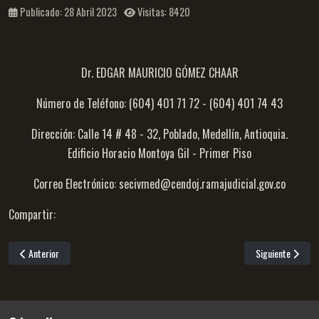
Publicado: 28 Abril 2023
Visitas: 8420
Dr. EDGAR MAURICIO GÓMEZ CHAAR
Número de Teléfono: (604) 401 71 72 - (604) 401 74 43
Dirección: Calle 14 # 48 - 32, Poblado, Medellín, Antioquia.
Edificio Horacio Montoya Gil - Primer Piso
Correo Electrónico: secivmed@cendoj.ramajudicial.gov.co
Compartir:
Artículo anterior: Secretaría sala de familia
Artículo siguient
Anterior
Siguiente