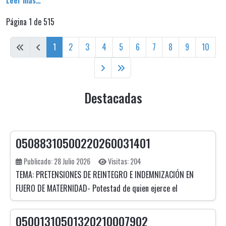
Leer más…
Página 1 de 515
1
2
3
4
5
6
7
8
9
10
Destacadas
05088310500220260031401
Publicado: 28 Julio 2026
Visitas: 204
TEMA: PRETENSIONES DE REINTEGRO E INDEMNIZACIÓN EN
FUERO DE MATERNIDAD- Potestad de quien ejerce el
05001310501320210007902